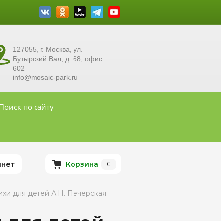
127055, г. Москва, ул.
Бутырский Вал, д. 68, офис
602
info@mosaic-park.ru
Поиск по сайту
инет
Корзина
0
тихи для детей А.Н. Печерская